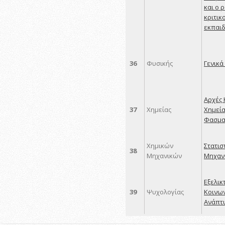
και ο 
κριτικ
εκπαι
36
Φυσικής
Γενικά
Αρχές 
37
Χημείας
Χημεία
Φασμα
Χημικών
Στατισ
38
Μηχανικών
Μηχαν
Εξελικ
39
Ψυχολογίας
Κοινω
Ανάπτ