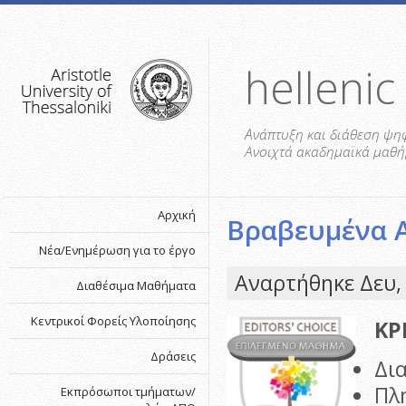
helleni
Aνάπτυξη και διάθεση ψηφ
Ανοιχτά ακαδημαϊκά μαθήμ
Αρχική
Βραβευμένα 
Νέα/Ενημέρωση για το έργο
Αναρτήθηκε Δευ, 
Διαθέσιμα Μαθήματα
Κεντρικοί Φορείς Υλοποίησης
ΚΡ
Δράσεις
Δι
Πλ
Εκπρόσωποι τμήματων/