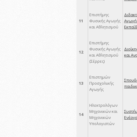
Επιστήμης
Διδακτ
11
Φυσικής Αγωγής
Αγωγής
και Αθλητισμού
Εκπαί
Επιστήμης
Φυσικής Αγωγής
Διοίκη
12
και Αθλητισμού
και Αν
(Σέρρες)
Επιστημών
Σπουδέ
13
Προσχολικής
παιδικ
Αγωγής
Ηλεκτρολόγων
Μηχανικών και
Συστήμ
14
Μηχανικών
Ενέργει
Υπολογιστών