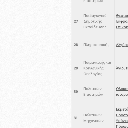
Επιστημών
Παιδαγωγικό
Θεατρι
27
Δημοτικής
Έκφρα
Εκπαίδευσης
Επικοι
28
Πληροφορικής
Αλγόρι
Ποιμαντικής και
29
Κοινωνικής
Άγιοι 
Θεολογίας
Πολιτικών
Ολοκα
30
Επιστημών
ιστορι
Εκμετά
Πολιτικών
Προστ
31
Μηχανικών
Υπόγε
Πόρω