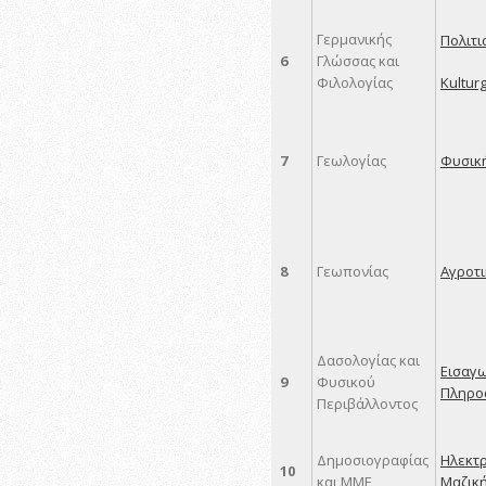
Γερμανικής
Πολιτισ
6
Γλώσσας και
Kulturg
Φιλολογίας
7
Γεωλογίας
Φυσικ
8
Γεωπονίας
Αγροτι
Δασολογίας και
Εισαγω
9
Φυσικού
Πληρο
Περιβάλλοντος
Δημοσιογραφίας
Ηλεκτ
10
και MME
Μαζικ