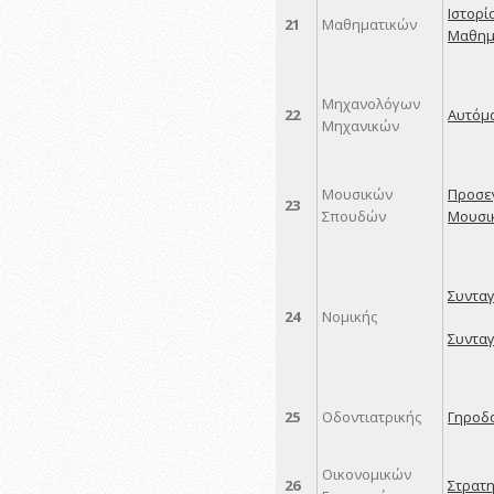
Ιστορί
21
Μαθηματικών
Μαθημ
Μηχανολόγων
22
Αυτόμα
Μηχανικών
Μουσικών
Προσεγ
23
Σπουδών
Μουσι
Συνταγ
24
Νομικής
Συνταγ
25
Οδοντιατρικής
Γηροδ
Οικονομικών
26
Στρατη