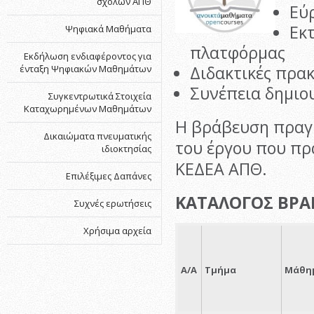
σχολών ΑΠΘ
Εύ
Εκτ
Ψηφιακά Μαθήματα
πλατφόρμας
Εκδήλωση ενδιαφέροντος για
Διδακτικές πρακ
ένταξη Ψηφιακών Μαθημάτων
Συνέπεια δημιο
Συγκεντρωτικά Στοιχεία
Καταχωρημένων Μαθημάτων
Η βράβευση πραγ
Δικαιώματα πνευματικής
του έργου που πρ
ιδιοκτησίας
ΚΕΔΕΑ ΑΠΘ.
Επιλέξιμες Δαπάνες
ΚΑΤΑΛΟΓΟΣ ΒΡ
Συχνές ερωτήσεις
Χρήσιμα αρχεία
Α/Α
Τμήμα
Μάθη