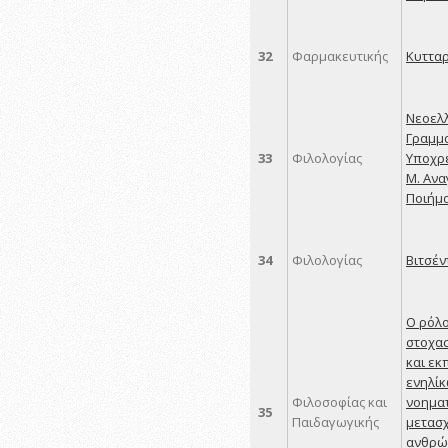
32
Φαρμακευτικής
Κυτταρ
Νεοελ
Γραμμα
33
Φιλολογίας
Υποχρε
Μ. Ανα
Ποιήμ
34
Φιλολογίας
Βιτσέν
Ο ρόλο
στοχα
και εκ
ενηλίκ
Φιλοσοφίας και
νοημα
35
Παιδαγωγικής
μετασχ
ανθρώπ