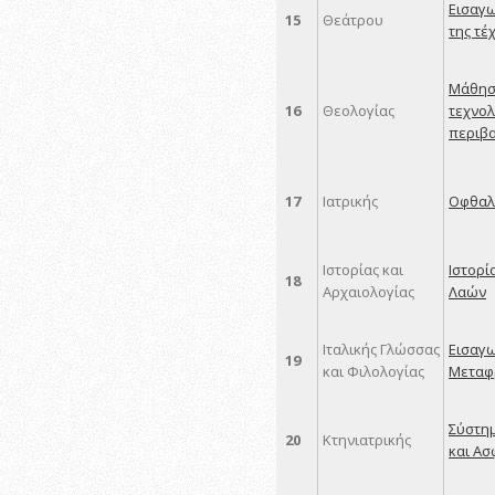
Εισαγω
15
Θεάτρου
της τέ
Μάθησ
16
Θεολογίας
τεχνολ
περιβα
17
Ιατρικής
Οφθαλ
Ιστορίας και
Ιστορί
18
Αρχαιολογίας
Λαών
Ιταλικής Γλώσσας
Εισαγω
19
και Φιλολογίας
Μεταφ
Σύστη
20
Κτηνιατρικής
και Ασ