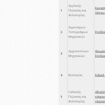
Αγγλικής
Εργαστ
1
Γλώσσας και
Λόγου
Φιλολογίας
Αγρονόμων
2
Τοπογράφων
Σχεδία
Μηχανικών
Αρχιτεκτόνων
Θεωρί
3
Μηχανικών
Σχεδι
4
Βιολογίας
Ειδικά
Γαλλικής
Αξιολό
5
Γλώσσας και
επικοι
Φιλολογίας
γλώσσ