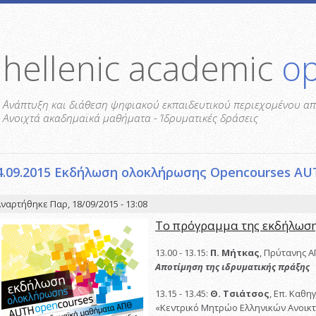
hellenic academic
o
Aνάπτυξη και διάθεση ψηφιακού εκπαιδευτικού περιεχομένου απο
Ανοιχτά ακαδημαϊκά μαθήματα - Ίδρυματικές δράσεις
4.09.2015 Εκδήλωση ολοκλήρωσης Opencourses AU
ναρτήθηκε Παρ, 18/09/2015 - 13:08
Το πρόγραμμα της εκδήλωσης
13.00 - 13.15:
Π. Μήτκας
, Πρύτανης 
Αποτίμηση της ιδρυματικής πράξης
13.15 - 13.45:
Θ. Τσιάτσος
, Επ. Καθ
«Κεντρικό Μητρώο Ελληνικών Ανοι